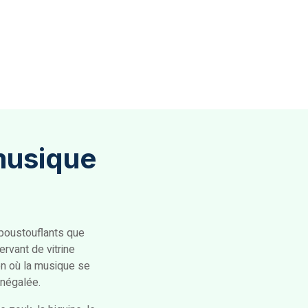
 musique
époustouflants que
rvant de vitrine
on où la musique se
inégalée.