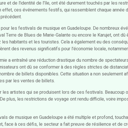
ure et de l'identité de l'île, ont été durement touchés par les restr
En effet, ces événements festifs, qui rassemblent chaque année d
 précédent.
al pour les festivals de musique en Guadeloupe. De nombreux év
al Terre de Blues de Marie-Galante ou encore le Karujet, ont dû 
 les habitants et les touristes. Cela a également eu des consé
rent des revenus significatifs pour l'économie locale, notammen
émie a entraîné une réduction drastique du nombre de spectateur
sateurs ont dû se conformer à des règles strictes de distanciati
le nombre de billets disponibles. Cette situation a non seulement a
es par les ventes de billets.
r les artistes qui se produisent lors de ces festivals. Beaucoup 
De plus, les restrictions de voyage ont rendu difficile, voire impo
vals de musique en Guadeloupe a été multiple et profond, touchan
t, face à ces défis, le secteur a fait preuve de résilience et de cr