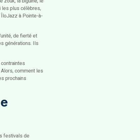
 zouk, la biguine, le
 les plus célèbres,
 ÎloJazz à Pointe-à-
ité, de fierté et
es générations. Ils
 contraintes
s. Alors, comment les
es prochains
de
s festivals de