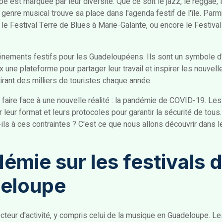
 est marquée par leur diversité. Que ce soit le jazz, le reggae, le
enre musical trouve sa place dans l'agenda festif de l'île. Parmi
le Festival Terre de Blues à Marie-Galante, ou encore le Festival
nements festifs pour les Guadeloupéens. Ils sont un symbole d'un
aux une plateforme pour partager leur travail et inspirer les nouvell
irant des milliers de touristes chaque année.
faire face à une nouvelle réalité : la pandémie de COVID-19. Les
 leur format et leurs protocoles pour garantir la sécurité de tou
ls à ces contraintes ? C'est ce que nous allons découvrir dans l
émie sur les festivals 
eloupe
eur d'activité, y compris celui de la musique en Guadeloupe. Le