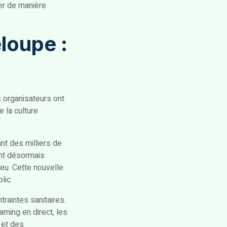
ger de manière
loupe :
s organisateurs ont
 la culture
t des milliers de
ont désormais
eu. Cette nouvelle
lic.
raintes sanitaires.
ming en direct, les
 et des