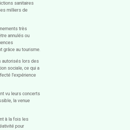
ictions sanitaires
es milliers de
énements très
être annulés ou
quences
t grâce au tourisme.
s autorisés lors des
on sociale, ce qui a
ffecté l'expérience
ont vu leurs concerts
ssible, la venue
t à la fois les
éativité pour