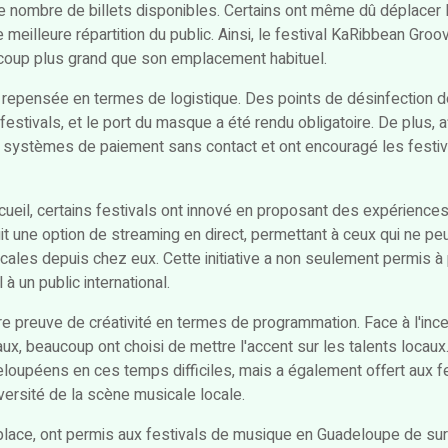
le nombre de billets disponibles. Certains ont même dû déplacer
meilleure répartition du public. Ainsi, le festival KaRibbean Groo
coup plus grand que son emplacement habituel.
e repensée en termes de logistique. Des points de désinfection 
festivals, et le port du masque a été rendu obligatoire. De plus, a
 systèmes de paiement sans contact et ont encouragé les festiva
cueil, certains festivals ont innové en proposant des expériences
uit une option de streaming en direct, permettant à ceux qui ne p
ales depuis chez eux. Cette initiative a non seulement permis 
à un public international.
re preuve de créativité en termes de programmation. Face à l'incer
naux, beaucoup ont choisi de mettre l'accent sur les talents locaux
loupéens en ces temps difficiles, mais a également offert aux fe
versité de la scène musicale locale.
 place, ont permis aux festivals de musique en Guadeloupe de sur