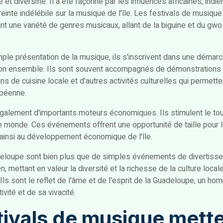
et diversifié. Il a été façonné par les influences africaines, ind
reinte indélébile sur la musique de l'île. Les festivals de musiq
t une variété de genres musicaux, allant de la biguine et du gwo 
simple présentation de la musique, ils s'inscrivent dans une démar
son ensemble. Ils sont souvent accompagnés de démonstrations
ons de cuisine locale et d'autres activités culturelles qui permette
upéenne.
alement d'importants moteurs économiques. Ils stimulent le to
 le monde. Ces événements offrent une opportunité de taille pour l
t ainsi au développement économique de l'île.
deloupe sont bien plus que de simples événements de divertisse
 mettant en valeur la diversité et la richesse de la culture locale
. Ils sont le reflet de l'âme et de l'esprit de la Guadeloupe, un h
ivité et de sa vivacité.
ivals de musique mette