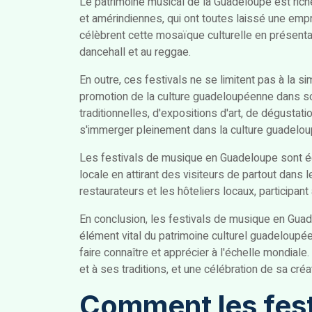
Le patrimoine musical de la Guadeloupe est riche 
et amérindiennes, qui ont toutes laissé une emp
célèbrent cette mosaïque culturelle en présentan
dancehall et au reggae.
En outre, ces festivals ne se limitent pas à la 
promotion de la culture guadeloupéenne dans 
traditionnelles, d'expositions d'art, de dégustati
s'immerger pleinement dans la culture guadelo
Les festivals de musique en Guadeloupe sont ég
locale en attirant des visiteurs de partout dans
restaurateurs et les hôteliers locaux, participan
En conclusion, les festivals de musique en Gua
élément vital du patrimoine culturel guadeloupéen,
faire connaître et apprécier à l'échelle mondiale
et à ses traditions, et une célébration de sa créat
Comment les fest