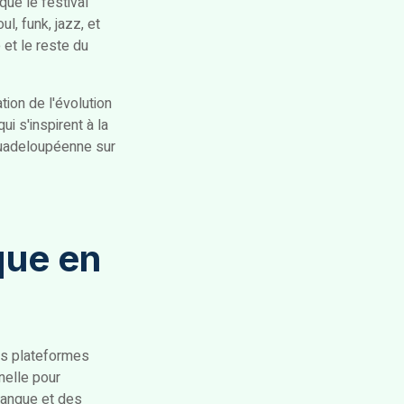
ue le festival
l, funk, jazz, et
 et le reste du
ion de l'évolution
ui s'inspirent à la
 guadeloupéenne sur
ique en
es plateformes
nelle pour
 langue et des