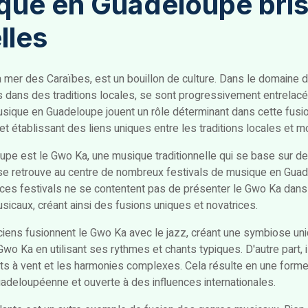
ique en Guadeloupe bris
lles
a mer des Caraïbes, est un bouillon de culture. Dans le domaine d
és dans des traditions locales, se sont progressivement entrelac
sique en Guadeloupe jouent un rôle déterminant dans cette fusi
 et établissant des liens uniques entre les traditions locales et m
upe est le Gwo Ka, une musique traditionnelle qui se base sur d
 se retrouve au centre de nombreux festivals de musique en Gua
ces festivals ne se contentent pas de présenter le Gwo Ka dans
usicaux, créant ainsi des fusions uniques et novatrices.
ciens fusionnent le Gwo Ka avec le jazz, créant une symbiose un
 Gwo Ka en utilisant ses rythmes et chants typiques. D'autre part, 
s à vent et les harmonies complexes. Cela résulte en une forme
uadeloupéenne et ouverte à des influences internationales.