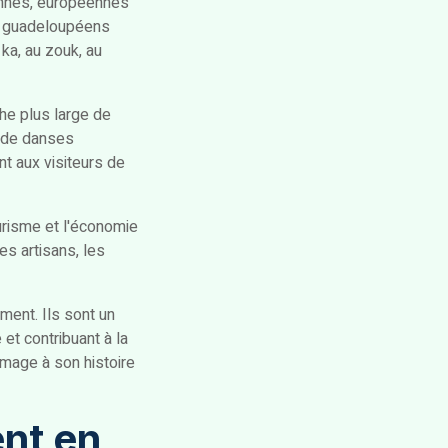
iennes, européennes
ue guadeloupéens
ka, au zouk, au
che plus large de
 de danses
nt aux visiteurs de
urisme et l'économie
es artisans, les
ment. Ils sont un
 et contribuant à la
ommage à son histoire
nt en