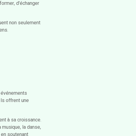
 former, d'échanger
buent non seulement
ens.
es événements
ls offrent une
ent à sa croissance.
la musique, la danse,
t en soutenant