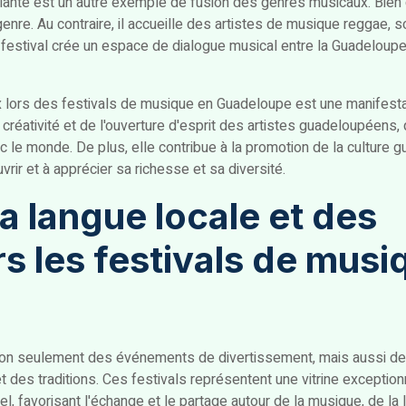
ante est un autre exemple de fusion des genres musicaux. Bien q
genre. Au contraire, il accueille des artistes de musique reggae, sou
le festival crée un espace de dialogue musical entre la Guadeloupe
 lors des festivals de musique en Guadeloupe est une manifestat
 créativité et de l'ouverture d'esprit des artistes guadeloupéens, q
vec le monde. De plus, elle contribue à la promotion de la culture
vrir et à apprécier sa richesse et sa diversité.
a langue locale et des
ers les festivals de mus
non seulement des événements de divertissement, mais aussi d
t des traditions. Ces festivals représentent une vitrine exception
pel, favorisant l'échange et le partage autour de la musique, de la